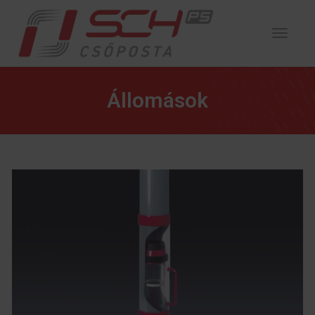
Toggl
Naviga
Állomások