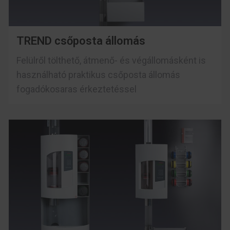
TREND csőposta állomás
Felülről tölthető, átmenő- és végállomásként is
használható praktikus csőposta állomás
fogadókosaras érkeztetéssel