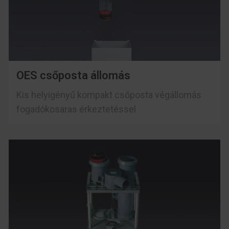
OES csőposta állomás
Kis helyigényű kompakt csőposta végállomás
fogadókosaras érkeztetéssel