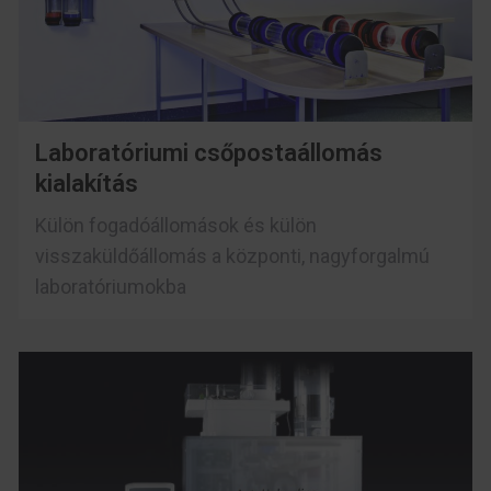
Laboratóriumi csőpostaállomás
kialakítás
Külön fogadóállomások és külön
visszaküldőállomás a központi, nagyforgalmú
laboratóriumokba