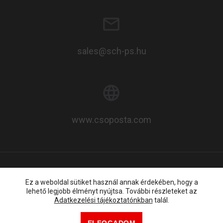
sales@sch-ps.hu
www.csoposta.com
© 2026 SCH-ps Kft. |
Adatkezelési tájékoztató
Ez a weboldal sütiket használ annak érdekében, hogy a
lehető legjobb élményt nyújtsa. További részleteket az
Adatkezelési tájékoztatónkban
talál.