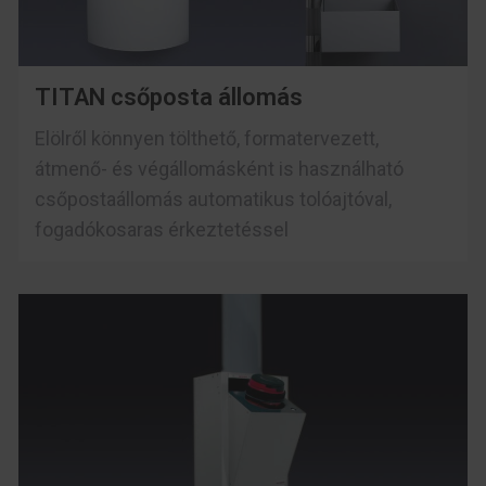
TITAN csőposta állomás
Elölről könnyen tölthető, formatervezett,
átmenő- és végállomásként is használható
csőpostaállomás automatikus tolóajtóval,
fogadókosaras érkeztetéssel