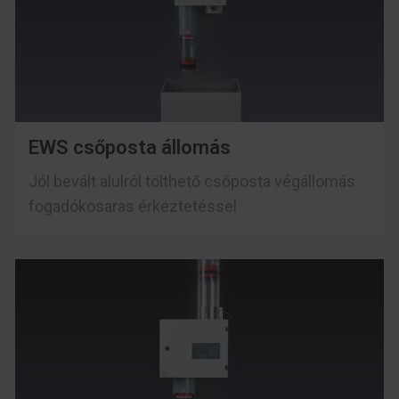
EWS csőposta állomás
Jól bevált alulról tölthető csőposta végállomás
fogadókosaras érkeztetéssel